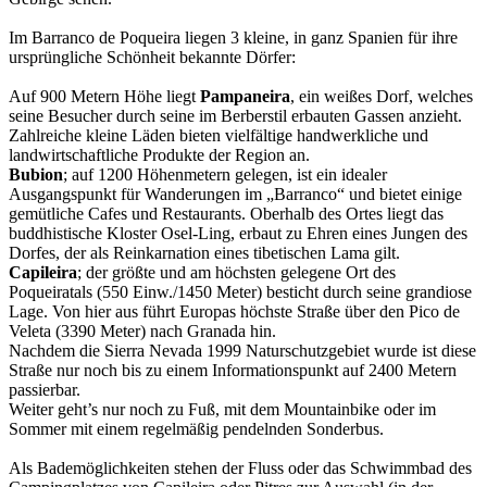
Im Barranco de Poqueira liegen 3 kleine, in ganz Spanien für ihre
ursprüngliche Schönheit bekannte Dörfer:
Auf 900 Metern Höhe liegt
Pampaneira
, ein weißes Dorf, welches
seine Besucher durch seine im Berberstil erbauten Gassen anzieht.
Zahlreiche kleine Läden bieten vielfältige handwerkliche und
landwirtschaftliche Produkte der Region an.
Bubion
; auf 1200 Höhenmetern gelegen, ist ein idealer
Ausgangspunkt für Wanderungen im „Barranco“ und bietet einige
gemütliche Cafes und Restaurants. Oberhalb des Ortes liegt das
buddhistische Kloster Osel-Ling, erbaut zu Ehren eines Jungen des
Dorfes, der als Reinkarnation eines tibetischen Lama gilt.
Capileira
; der größte und am höchsten gelegene Ort des
Poqueiratals (550 Einw./1450 Meter) besticht durch seine grandiose
Lage. Von hier aus führt Europas höchste Straße über den Pico de
Veleta (3390 Meter) nach Granada hin.
Nachdem die Sierra Nevada 1999 Naturschutzgebiet wurde ist diese
Straße nur noch bis zu einem Informationspunkt auf 2400 Metern
passierbar.
Weiter geht’s nur noch zu Fuß, mit dem Mountainbike oder im
Sommer mit einem regelmäßig pendelnden Sonderbus.
Als Bademöglichkeiten stehen der Fluss oder das Schwimmbad des