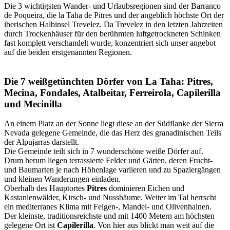
Die 3 wichtigsten Wander- und Urlaubsregionen sind der Barranco
de Poqueira, die la Taha de Pitres und der angeblich höchste Ort der
iberischen Halbinsel Trevelez. Da Trevelez in den letzten Jahrzeiten
durch Trockenhäuser für den berühmten luftgetrockneten Schinken
fast komplett verschandelt wurde, konzentriert sich unser angebot
auf die beiden erstgenannten Regionen.
Die 7 weißgetünchten Dörfer von La Taha: Pitres,
Mecina, Fondales, Atalbeitar, Ferreirola, Capilerilla
und Mecinilla
An einem Platz an der Sonne liegt diese an der Südflanke der Sierra
Nevada gelegene Gemeinde, die das Herz des granadinischen Teils
der Alpujarras darstellt.
Die Gemeinde teilt sich in 7 wunderschöne weiße Dörfer auf.
Drum herum liegen terrassierte Felder und Gärten, deren Frucht-
und Baumarten je nach Höhenlage variieren und zu Spaziergängen
und kleinen Wanderungen einladen.
Oberhalb des Hauptortes
Pitres
dominieren Eichen und
Kastanienwälder, Kirsch- und Nussbäume. Weiter im Tal herrscht
ein mediterranes Klima mit Feigen-, Mandel- und Olivenhainen.
Der kleinste, traditionsreichste und mit 1400 Metern am höchsten
gelegene Ort ist
Capilerilla
. Von hier aus blickt man weit auf die