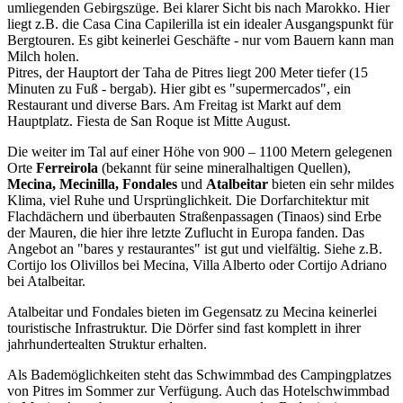
umliegenden Gebirgszüge. Bei klarer Sicht bis nach Marokko. Hier
liegt z.B. die Casa Cina Capilerilla ist ein idealer Ausgangspunkt für
Bergtouren. Es gibt keinerlei Geschäfte - nur vom Bauern kann man
Milch holen.
Pitres, der Hauptort der Taha de Pitres liegt 200 Meter tiefer (15
Minuten zu Fuß - bergab). Hier gibt es "supermercados", ein
Restaurant und diverse Bars. Am Freitag ist Markt auf dem
Hauptplatz. Fiesta de San Roque ist Mitte August.
Die weiter im Tal auf einer Höhe von 900 – 1100 Metern gelegenen
Orte
Ferreirola
(bekannt für seine mineralhaltigen Quellen),
Mecina, Mecinilla, Fondales
und
Atalbeitar
bieten ein sehr mildes
Klima, viel Ruhe und Ursprünglichkeit. Die Dorfarchitektur mit
Flachdächern und überbauten Straßenpassagen (Tinaos) sind Erbe
der Mauren, die hier ihre letzte Zuflucht in Europa fanden. Das
Angebot an "bares y restaurantes" ist gut und vielfältig. Siehe z.B.
Cortijo los Olivillos bei Mecina, Villa Alberto oder Cortijo Adriano
bei Atalbeitar.
Atalbeitar und Fondales bieten im Gegensatz zu Mecina keinerlei
touristische Infrastruktur. Die Dörfer sind fast komplett in ihrer
jahrhundertealten Struktur erhalten.
Als Bademöglichkeiten steht das Schwimmbad des Campingplatzes
von Pitres im Sommer zur Verfügung. Auch das Hotelschwimmbad