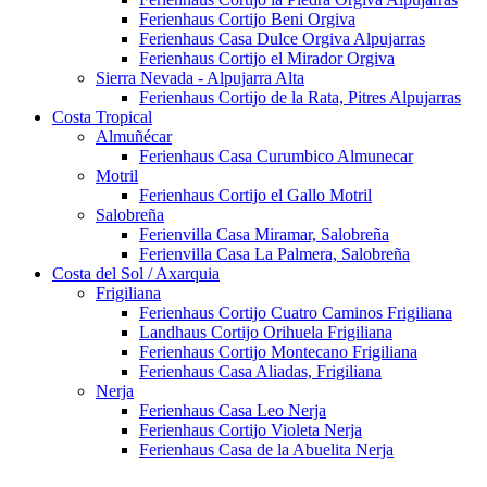
Ferienhaus Cortijo Beni Orgiva
Ferienhaus Casa Dulce Orgiva Alpujarras
Ferienhaus Cortijo el Mirador Orgiva
Sierra Nevada - Alpujarra Alta
Ferienhaus Cortijo de la Rata, Pitres Alpujarras
Costa Tropical
Almuñécar
Ferienhaus Casa Curumbico Almunecar
Motril
Ferienhaus Cortijo el Gallo Motril
Salobreña
Ferienvilla Casa Miramar, Salobreña
Ferienvilla Casa La Palmera, Salobreña
Costa del Sol / Axarquia
Frigiliana
Ferienhaus Cortijo Cuatro Caminos Frigiliana
Landhaus Cortijo Orihuela Frigiliana
Ferienhaus Cortijo Montecano Frigiliana
Ferienhaus Casa Aliadas, Frigiliana
Nerja
Ferienhaus Casa Leo Nerja
Ferienhaus Cortijo Violeta Nerja
Ferienhaus Casa de la Abuelita Nerja