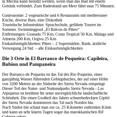
in Mecina kann benutzt werden, wenn man das Bad mit einem
Getränk verbindet. Zum Badestrand am Meer fährt man 75 Minuten.
Gastronomie: 2 vegetarische und 6 Restaurants mit mediterraner
Küche, diverse Bars, eine Diskothek
Touristische Infrastruktur: Sprachschule, geführte Touren im
Sommer. Swimmingpool „El Balcon de Pitres“
Entfernungen: Granada 75 Km, Costa Tropical 50 Km, Malaga und
Almeria 200 Km, Orgiva 25 Km
Einkaufsmöglichkeiten: Pitres – 2 Supermärkte, Bank, ärztliche
Versorgung 24 Std. – alle Einkaufsmöglichkeiten
Die 3 Orte in El Barranco de Poqueira: Capileira,
Bubion und Pampaneira
Der Barranco de Poqueira ist das Tal des Rio Poqueira, eines
ganzjährig Wasser führenden Gebirgsbaches, der auf einer Höhe
von 3200 Metern an der Südseite der Sierra Nevada entspringt
Dieser Teil des Natur- und Nationalparks Sierra Nevada - Las
Alpujarras ist berühmt für seine unvergleichliche landschaftliche
Schönheit. Die einen Großteil des Jahres schneebedeckten Gipfel
der Sierra Nevada dominieren das Tal nach Norden hin.
Nach Süden hin schaut man zur ca. 25 Kilometer entfernten Küste
und kann an sehr klaren Tagen sogar das marokkanischen Rif
Gebirge sehen.