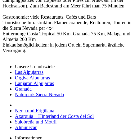
Campingplatzes von Capileira oder Pitres zur Auswahl (in der
Hochsaison). Zum Badestrand am Meer fährt man 75 Minuten.
Gastronomie: viele Restaurants, Cafés und Bars
Touristische Infrastruktur: Flamencoabende, Reittouren, Touren in
die Sierra Nevada per 4x4
Entfernung: Costa Tropical 50 Km, Granada 75 Km, Malaga und
Almeria 200 Km
Einkaufsmöglichkeiten: in jedem Ort ein Supermarkt, ärztliche
Versorgung.
Unsere Urlaubsziele
Las Alpujarras
Orgiva Alpujarras
Lanjaron Alpujarras
Granada
Naturpark Sierra Nevada
Nerja und Frigiliana
Axarquia – Hinterland der Costa del Sol
Salobreña und Motril
Almuñecar
Informationen