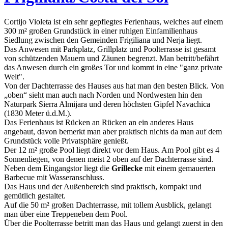
Cortijo Violeta ist ein sehr gepflegtes Ferienhaus, welches auf einem
300 m² großen Grundstück in einer ruhigen Einfamilienhaus
Siedlung zwischen den Gemeinden Frigiliana und Nerja liegt.
Das Anwesen mit Parkplatz, Grillplatz und Poolterrasse ist gesamt
von schützenden Mauern und Zäunen begrenzt. Man betritt/befährt
das Anwesen durch ein großes Tor und kommt in eine "ganz private
Welt".
Von der Dachterrasse des Hauses aus hat man den besten Blick. Von
„oben“ sieht man auch nach Norden und Nordwesten hin den
Naturpark Sierra Almijara und deren höchsten Gipfel Navachica
(1830 Meter ü.d.M.).
Das Ferienhaus ist Rücken an Rücken an ein anderes Haus
angebaut, davon bemerkt man aber praktisch nichts da man auf dem
Grundstück volle Privatsphäre genießt.
Der 12 m² große Pool liegt direkt vor dem Haus. Am Pool gibt es 4
Sonnenliegen, von denen meist 2 oben auf der Dachterrasse sind.
Neben dem Eingangstor liegt die
Grillecke
mit einem gemauerten
Barbecue mit Wasseranschluss.
Das Haus und der Außenbereich sind praktisch, kompakt und
gemütlich gestaltet.
Auf die 50 m² großen Dachterrasse, mit tollem Ausblick, gelangt
man über eine Treppeneben dem Pool.
Über die Poolterrasse betritt man das Haus und gelangt zuerst in den