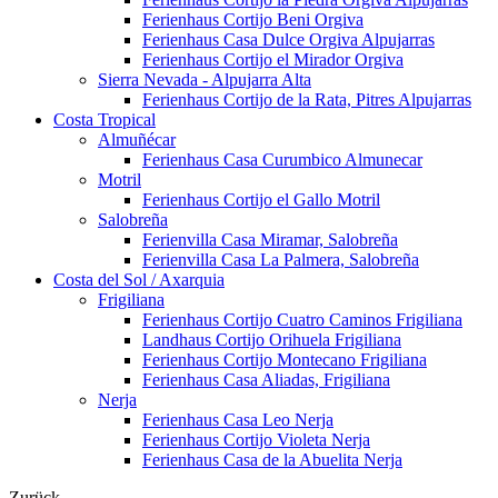
Ferienhaus Cortijo Beni Orgiva
Ferienhaus Casa Dulce Orgiva Alpujarras
Ferienhaus Cortijo el Mirador Orgiva
Sierra Nevada - Alpujarra Alta
Ferienhaus Cortijo de la Rata, Pitres Alpujarras
Costa Tropical
Almuñécar
Ferienhaus Casa Curumbico Almunecar
Motril
Ferienhaus Cortijo el Gallo Motril
Salobreña
Ferienvilla Casa Miramar, Salobreña
Ferienvilla Casa La Palmera, Salobreña
Costa del Sol / Axarquia
Frigiliana
Ferienhaus Cortijo Cuatro Caminos Frigiliana
Landhaus Cortijo Orihuela Frigiliana
Ferienhaus Cortijo Montecano Frigiliana
Ferienhaus Casa Aliadas, Frigiliana
Nerja
Ferienhaus Casa Leo Nerja
Ferienhaus Cortijo Violeta Nerja
Ferienhaus Casa de la Abuelita Nerja
Zurück