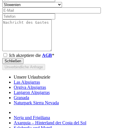
Ich akzeptiere die
AGB
*
Schließen
Unverbindliche Anfrage
Unsere Urlaubsziele
Las Alpujarras
Orgiva Alpujarras
Lanjaron Alpujarras
Granada
Naturpark Sierra Nevada
Nerja und Frigiliana
Axarquia – Hinterland der Costa del Sol
Salobreña und Motril