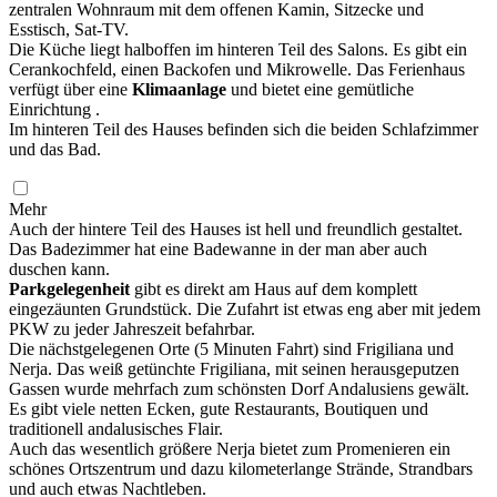
zentralen Wohnraum mit dem offenen Kamin, Sitzecke und
Esstisch, Sat-TV.
Die Küche liegt halboffen im hinteren Teil des Salons. Es gibt ein
Cerankochfeld, einen Backofen und Mikrowelle. Das Ferienhaus
verfügt über eine
Klimaanlage
und bietet eine gemütliche
Einrichtung .
Im hinteren Teil des Hauses befinden sich die beiden Schlafzimmer
und das Bad.
Mehr
Auch der hintere Teil des Hauses ist hell und freundlich gestaltet.
Das Badezimmer hat eine Badewanne in der man aber auch
duschen kann.
Parkgelegenheit
gibt es direkt am Haus auf dem komplett
eingezäunten Grundstück. Die Zufahrt ist etwas eng aber mit jedem
PKW zu jeder Jahreszeit befahrbar.
Die nächstgelegenen Orte (5 Minuten Fahrt) sind Frigiliana und
Nerja. Das weiß getünchte Frigiliana, mit seinen herausgeputzen
Gassen wurde mehrfach zum schönsten Dorf Andalusiens gewält.
Es gibt viele netten Ecken, gute Restaurants, Boutiquen und
traditionell andalusisches Flair.
Auch das wesentlich größere Nerja bietet zum Promenieren ein
schönes Ortszentrum und dazu kilometerlange Strände, Strandbars
und auch etwas Nachtleben.