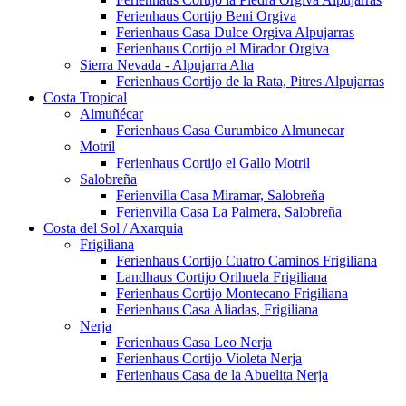
Ferienhaus Cortijo Beni Orgiva
Ferienhaus Casa Dulce Orgiva Alpujarras
Ferienhaus Cortijo el Mirador Orgiva
Sierra Nevada - Alpujarra Alta
Ferienhaus Cortijo de la Rata, Pitres Alpujarras
Costa Tropical
Almuñécar
Ferienhaus Casa Curumbico Almunecar
Motril
Ferienhaus Cortijo el Gallo Motril
Salobreña
Ferienvilla Casa Miramar, Salobreña
Ferienvilla Casa La Palmera, Salobreña
Costa del Sol / Axarquia
Frigiliana
Ferienhaus Cortijo Cuatro Caminos Frigiliana
Landhaus Cortijo Orihuela Frigiliana
Ferienhaus Cortijo Montecano Frigiliana
Ferienhaus Casa Aliadas, Frigiliana
Nerja
Ferienhaus Casa Leo Nerja
Ferienhaus Cortijo Violeta Nerja
Ferienhaus Casa de la Abuelita Nerja