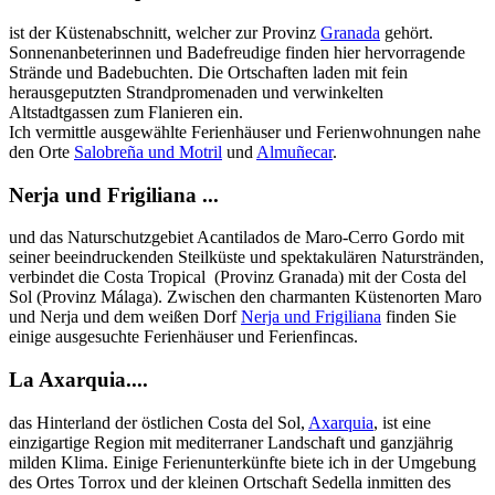
ist der Küstenabschnitt, welcher zur Provinz
Granada
gehört.
Sonnenanbeterinnen und Badefreudige finden hier hervorragende
Strände und Badebuchten. Die Ortschaften laden mit fein
herausgeputzten Strandpromenaden und verwinkelten
Altstadtgassen zum Flanieren ein.
Ich vermittle ausgewählte Ferienhäuser und Ferienwohnungen nahe
den Orte
Salobreña und Motril
und
Almuñecar
.
Nerja und Frigiliana ...
und das Naturschutzgebiet Acantilados de Maro-Cerro Gordo mit
seiner beeindruckenden Steilküste und spektakulären Naturstränden,
verbindet die Costa Tropical (Provinz Granada) mit der Costa del
Sol (Provinz Málaga). Zwischen den charmanten Küstenorten Maro
und Nerja und dem weißen Dorf
Nerja und Frigiliana
finden Sie
einige ausgesuchte Ferienhäuser und Ferienfincas.
La Axarquia....
das Hinterland der östlichen Costa del Sol,
Axarquia
, ist eine
einzigartige Region mit mediterraner Landschaft und ganzjährig
milden Klima. Einige Ferienunterkünfte biete ich in der Umgebung
des Ortes Torrox und der kleinen Ortschaft Sedella inmitten des