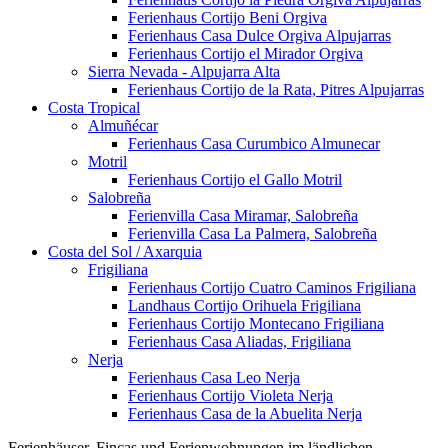
Ferienhaus Cortijo Beni Orgiva
Ferienhaus Casa Dulce Orgiva Alpujarras
Ferienhaus Cortijo el Mirador Orgiva
Sierra Nevada - Alpujarra Alta
Ferienhaus Cortijo de la Rata, Pitres Alpujarras
Costa Tropical
Almuñécar
Ferienhaus Casa Curumbico Almunecar
Motril
Ferienhaus Cortijo el Gallo Motril
Salobreña
Ferienvilla Casa Miramar, Salobreña
Ferienvilla Casa La Palmera, Salobreña
Costa del Sol / Axarquia
Frigiliana
Ferienhaus Cortijo Cuatro Caminos Frigiliana
Landhaus Cortijo Orihuela Frigiliana
Ferienhaus Cortijo Montecano Frigiliana
Ferienhaus Casa Aliadas, Frigiliana
Nerja
Ferienhaus Casa Leo Nerja
Ferienhaus Cortijo Violeta Nerja
Ferienhaus Casa de la Abuelita Nerja
Ferienhäuser, Fincas und Ferienwohnungen im ländlichen